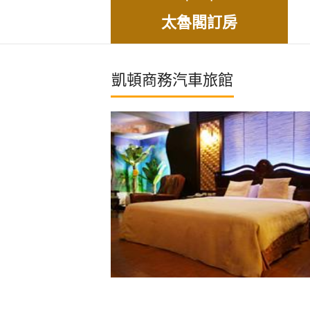
太魯閣訂房
凱頓商務汽車旅館