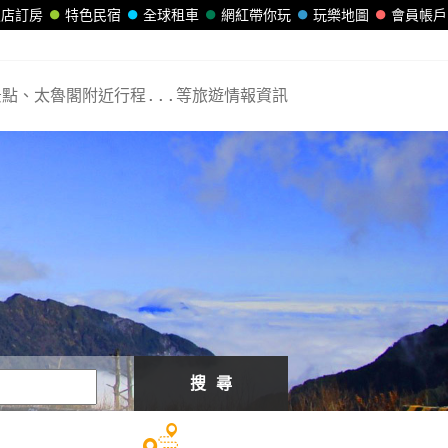
飯店訂房
特色民宿
全球租車
網紅帶你玩
玩樂地圖
會員帳戶
點、太魯閣附近行程...等旅遊情報資訊
搜 尋