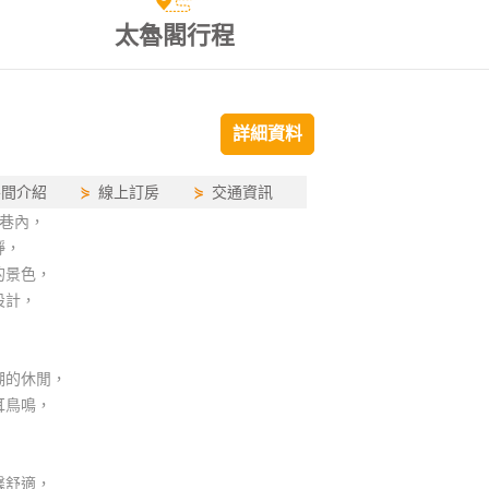
太魯閣行程
詳細資料
房間介紹
⋟
線上訂房
⋟
交通資訊
巷內，
靜，
的景色，
設計，
潮的休閒，
耳鳥鳴，
馨舒適，