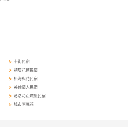
⋟
十街民宿
⋟
穎居花蓮民宿
⋟
松海與花民宿
⋟
英倫情人民宿
⋟
葛洛莉亞城堡民宿
⋟
城市阿瑪菲