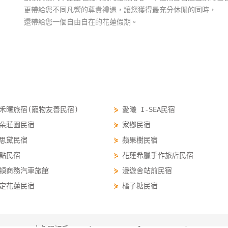
更帶給您不同凡響的尊貴禮遇，讓您獲得最充分休閒的同時，
還帶給您一個自由自在的花蓮假期。
禾曙旅宿(寵物友善民宿)
⋟
愛曦 I-SEA民宿
朵莊園民宿
⋟
家鄉民宿
思黛民宿
⋟
蘋果樹民宿
點民宿
⋟
花蓮希臘手作旅店民宿
頓商務汽車旅館
⋟
漫遊舍站前民宿
定花蓮民宿
⋟
橘子糖民宿