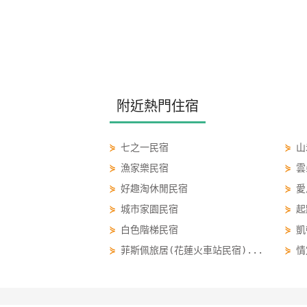
附近熱門住宿
⋟
七之一民宿
⋟
山
⋟
漁家樂民宿
⋟
雲
⋟
好趣淘休閒民宿
⋟
愛
⋟
城市家園民宿
⋟
起
⋟
白色階梯民宿
⋟
凱
⋟
菲斯佩旅居(花蓮火車站民宿)...
⋟
情