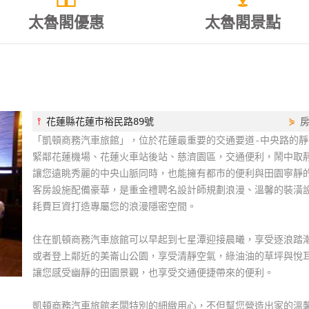
太魯閣優惠
太魯閣景點
⫯
花蓮縣花蓮市裕民路89號
⋟
「凱頓商務汽車旅館」，位於花蓮最重要的交通要道-中央路的靜
緊鄰花蓮機場、花蓮火車站後站、慈濟園區，交通便利，鬧中取
讓您遠眺秀麗的中央山脈同時，也能擁有都市的便利與田園寧靜
客房設施配備豪華，是重金禮聘名設計師規劃浪漫、溫馨的裝潢
耗費巨資打造專屬您的浪漫隱密空間。
住在凱頓商務汽車旅館可以早起到七星潭迎接晨曦，享受逐浪踏
或者登上鄰近的美崙山公園，享受清靜空氣，綠油油的草坪與悅
讓您感受幽靜的田園景觀，也享受交通便捷帶來的便利。
凱頓商務汽車旅館老闆特別的細緻用心，不但幫您營造出家的溫