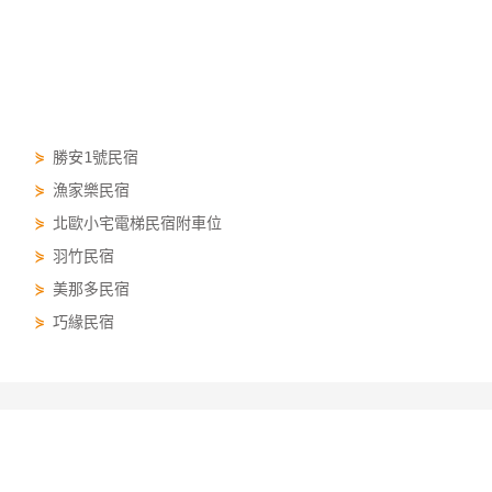
⋟
勝安1號民宿
⋟
漁家樂民宿
⋟
北歐小宅電梯民宿附車位
⋟
羽竹民宿
⋟
美那多民宿
⋟
巧緣民宿