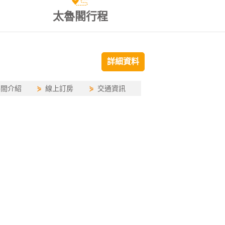
太魯閣行程
詳細資料
房間介紹
⋟
線上訂房
⋟
交通資訊