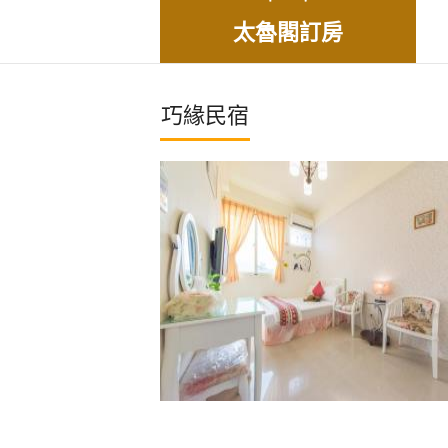
太魯閣訂房
巧緣民宿