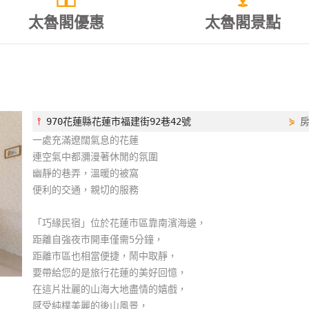
太魯閣優惠
太魯閣景點
⫯
970花蓮縣花蓮市福建街92巷42號
⋟
一處充滿遼闊氣息的花蓮
連空氣中都瀰漫著休閒的氛圍
幽靜的巷弄，溫暖的被窩
便利的交通，親切的服務
「巧緣民宿」位於花蓮市區靠南濱海邊，
距離自強夜市開車僅需5分鐘，
距離市區也相當便捷，鬧中取靜，
要帶給您的是旅行花蓮的美好回憶，
在這片壯麗的山海大地盡情的嬉戲，
感受純樸美麗的後山風景，