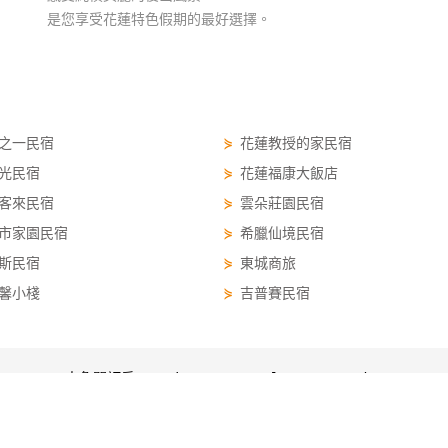
是您享受花蓮特色假期的最好選擇。
之一民宿
⋟
花蓮教授的家民宿
光民宿
⋟
花蓮福康大飯店
客來民宿
⋟
雲朵莊園民宿
市家園民宿
⋟
希臘仙境民宿
斯民宿
⋟
東城商旅
馨小棧
⋟
吉普賽民宿
太魯閣訂房 taroko.easytravel.com.tw/order
太魯閣訂房
太魯閣優惠
太魯閣景點
太魯閣行程