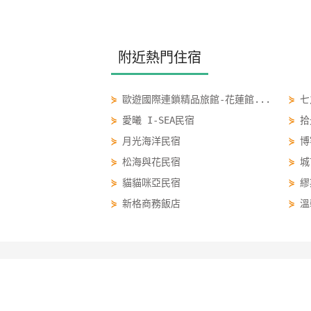
附近熱門住宿
⋟
歐遊國際連鎖精品旅館-花蓮館...
⋟
七
⋟
愛曦 I-SEA民宿
⋟
拾
⋟
月光海洋民宿
⋟
博
⋟
松海與花民宿
⋟
城
⋟
貓貓咪亞民宿
⋟
繆
⋟
新格商務飯店
⋟
溫