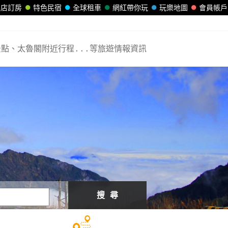
飯店訂房
特色民宿
全球租車
網紅帶你玩
玩樂地圖
會員帳戶
點、太魯閣附近行程...等旅遊情報資訊
搜 尋